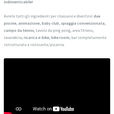
indimenticabile!
Avrete tutti gli ingredienti per rilassarvi e divertirvi:
due
piscine, animazione, baby club, spiaggia convenzionata,
campo da tennis
, tavolo da ping pong, area fitness,
lavanderia,
ricarica e-bike, bike room
, bar completamente
ristrutturato e ristorante/pizzeria.