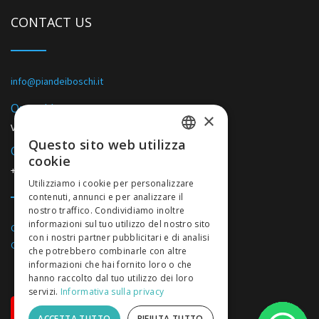
CONTACT US
info@piandeiboschi.it
Our address
×
Via Ponti, 1 - 17027 Pietra Ligure (SV)
Questo sito web utilizza
Our phone
ITALIAN
cookie
+39 019625425
/
+39/019626881
ITALIAN
Utilizziamo i cookie per personalizzare
contenuti, annunci e per analizzare il
ENGLISH
nostro traffico. Condividiamo inoltre
FRENCH
informazioni sul tuo utilizzo del nostro sito
CITR: 009049-CAM-0001
con i nostri partner pubblicitari e di analisi
CIN: IT009049B1MAITOH2S
che potrebbero combinarle con altre
informazioni che hai fornito loro o che
hanno raccolto dal tuo utilizzo dei loro
servizi.
Informativa sulla privacy
ONLINE BOOKING
ACCETTA TUTTO
RIFIUTA TUTTO